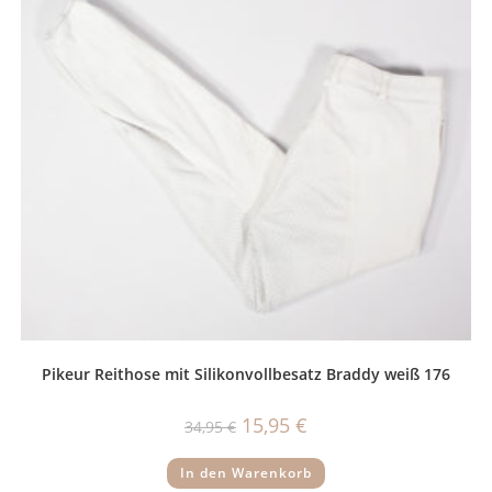
Pikeur Reithose mit Silikonvollbesatz Braddy weiß 176
Ursprünglicher
Aktueller
15,95
€
34,95
€
Preis
Preis
war:
ist:
34,95 €
15,95 €.
In den Warenkorb