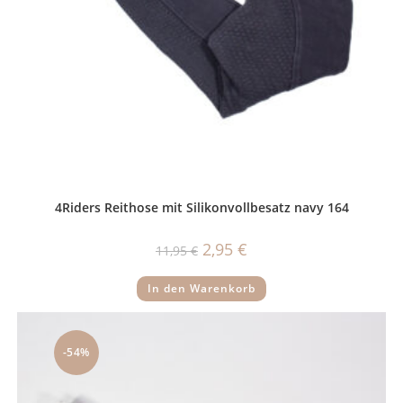
4Riders Reithose mit Silikonvollbesatz navy 164
Ursprünglicher
Aktueller
2,95
€
11,95
€
Preis
Preis
war:
ist:
11,95 €
2,95 €.
In den Warenkorb
-54%