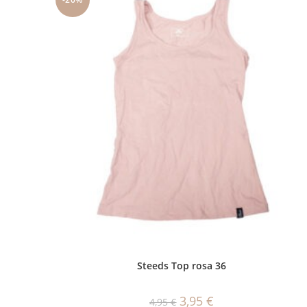
Steeds Top rosa 36
Ursprünglicher
Aktueller
3,95
€
4,95
€