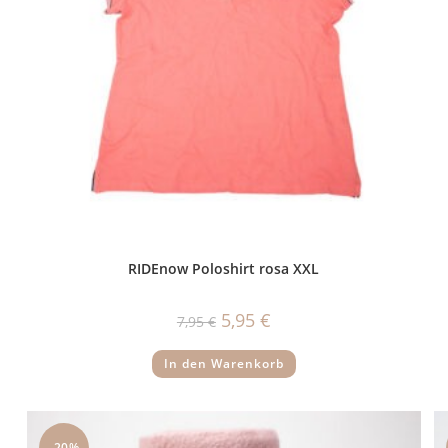
RIDEnow Poloshirt rosa XXL
Ursprünglicher
Aktueller
5,95
€
7,95
€
Preis
Preis
war:
ist:
7,95 €
5,95 €.
In den Warenkorb
-20%