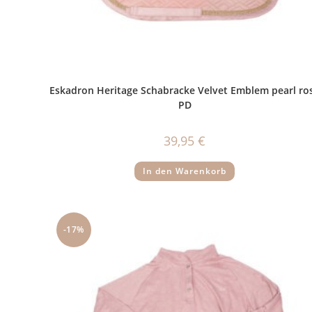
Eskadron Heritage Schabracke Velvet Emblem pearl ro
PD
39,95
€
In den Warenkorb
-17%