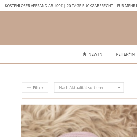
Zum
KOSTENLOSER VERSAND AB 100€ | 20 TAGE RÜCKGABERECHT | FÜR MEHR 
Inhalt
springen
NEW IN
REITER*IN
Filter
Nach Aktualität sortieren