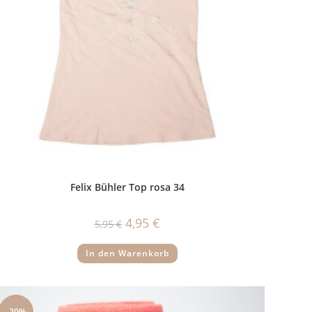
Felix Bühler Top rosa 34
Ursprünglicher
Aktueller
4,95
€
5,95
€
Preis
Preis
war:
ist:
5,95 €
4,95 €.
In den Warenkorb
-20%