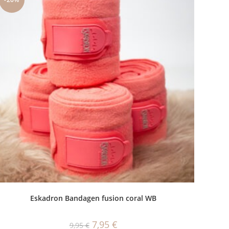
Eskadron Bandagen fusion coral WB
Ursprünglicher
Aktueller
7,95
€
9,95
€