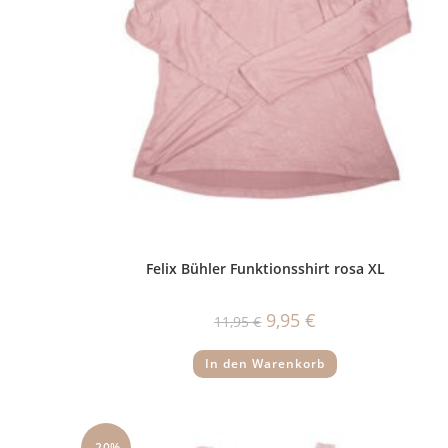
Felix Bühler Funktionsshirt rosa XL
Ursprünglicher
Aktueller
9,95
€
11,95
€
Preis
Preis
war:
ist:
11,95 €
9,95 €.
In den Warenkorb
-20%