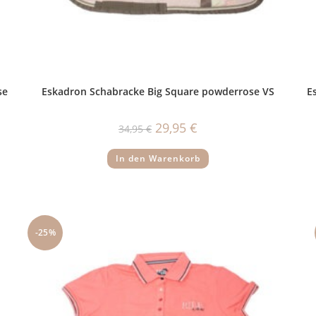
se
Eskadron Schabracke Big Square powderrose VS
E
Ursprünglicher
Aktueller
29,95
€
34,95
€
Preis
Preis
war:
ist:
34,95 €
29,95 €.
In den Warenkorb
-25%