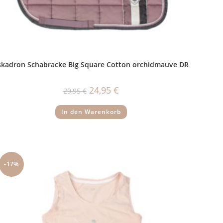
skadron Schabracke Big Square Cotton orchidmauve DR
Ursprünglicher
Aktueller
24,95
€
29,95
€
Preis
Preis
war:
ist:
29,95 €
24,95 €.
In den Warenkorb
-17%