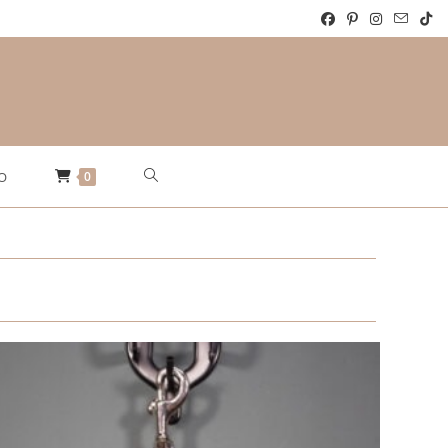
Website-
0
O
Suche
umschalten