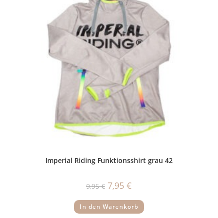
Imperial Riding Funktionsshirt grau 42
Ursprünglicher
Aktueller
7,95
€
9,95
€
Preis
Preis
war:
ist:
9,95 €
7,95 €.
In den Warenkorb