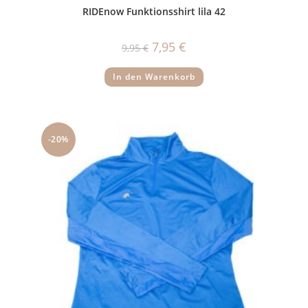
RIDEnow Funktionsshirt lila 42
Ursprünglicher
Aktueller
7,95
€
9,95
€
Preis
Preis
war:
ist:
9,95 €
7,95 €.
In den Warenkorb
-20%