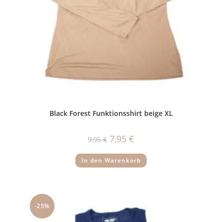
Black Forest Funktionsshirt beige XL
Ursprünglicher
Aktueller
7,95
€
9,95
€
Preis
Preis
war:
ist:
9,95 €
7,95 €.
In den Warenkorb
-25%