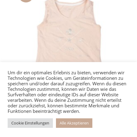
Um dir ein optimales Erlebnis zu bieten, verwenden wir
Technologien wie Cookies, um Geräteinformationen zu
speichern und/oder darauf zuzugreifen. Wenn du diesen
Technologien zustimmst, können wir Daten wie das
Surfverhalten oder eindeutige IDs auf dieser Website
verarbeiten. Wenn du deine Zustimmung nicht erteilst
oder zurückziehst, können bestimmte Merkmale und
Funktionen beeinträchtigt werden.
Felix Bühler Top rosa 34
Cookie Einstellungen
Alle Akzeptieren
Ursprünglicher
Aktueller
4,95
€
5,95
€
Preis
Preis