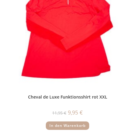
Cheval de Luxe Funktionsshirt rot XXL
Ursprünglicher
Aktueller
9,95
€
11,95
€
Preis
Preis
war:
ist:
11,95 €
9,95 €.
In den Warenkorb