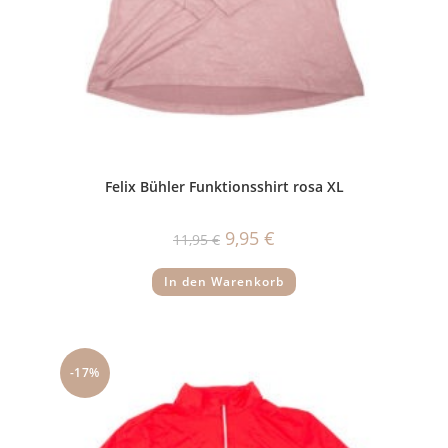
Felix Bühler Funktionsshirt rosa XL
Ursprünglicher
Aktueller
9,95
€
11,95
€
Preis
Preis
war:
ist:
11,95 €
9,95 €.
In den Warenkorb
-17%