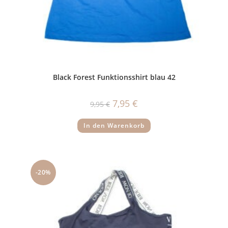
Black Forest Funktionsshirt blau 42
Ursprünglicher
Aktueller
7,95
€
9,95
€
Preis
Preis
war:
ist:
9,95 €
7,95 €.
In den Warenkorb
-20%