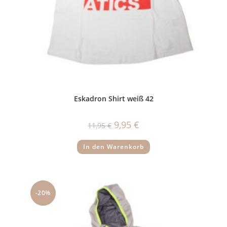
Eskadron Shirt weiß 42
Ursprünglicher
Aktueller
9,95
€
11,95
€
Preis
Preis
war:
ist:
11,95 €
9,95 €.
In den Warenkorb
-20%