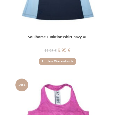
Soulhorse Funktionsshirt navy XL
Ursprünglicher
Aktueller
9,95
€
11,95
€
Preis
Preis
war:
ist:
11,95 €
9,95 €.
In den Warenkorb
-20%