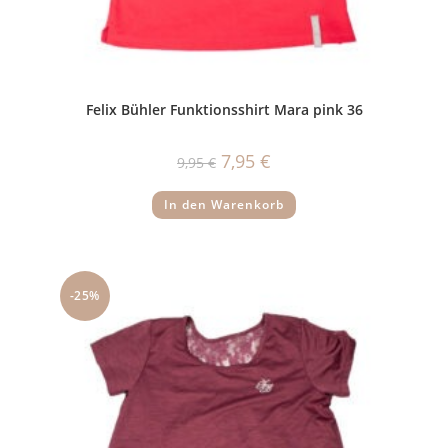
Felix Bühler Funktionsshirt Mara pink 36
Ursprünglicher
Aktueller
7,95
€
9,95
€
Preis
Preis
war:
ist:
9,95 €
7,95 €.
In den Warenkorb
-25%