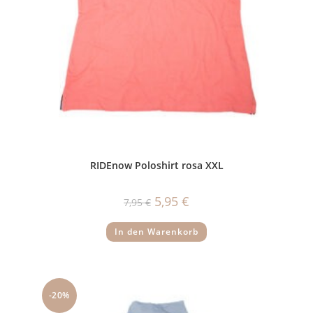
RIDEnow Poloshirt rosa XXL
Ursprünglicher
Aktueller
5,95
€
7,95
€
Preis
Preis
war:
ist:
7,95 €
5,95 €.
In den Warenkorb
-20%