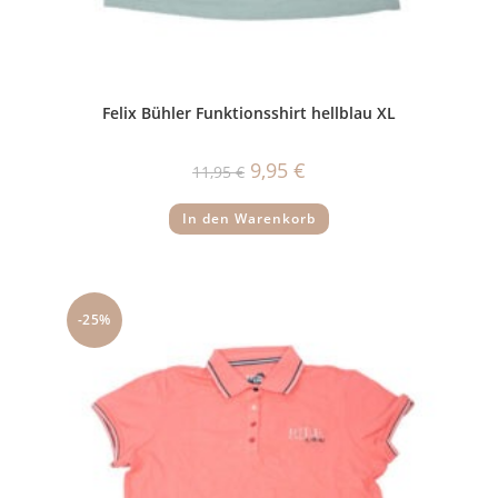
Felix Bühler Funktionsshirt hellblau XL
Ursprünglicher
Aktueller
9,95
€
11,95
€
Preis
Preis
war:
ist:
11,95 €
9,95 €.
In den Warenkorb
-25%