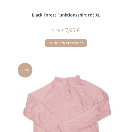
Black Forest Funktionsshirt rot XL
Ursprünglicher
Aktueller
7,95
€
9,95
€
Preis
Preis
war:
ist:
9,95 €
7,95 €.
In den Warenkorb
-17%