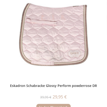
Eskadron Schabracke Glossy Perform powderrose DR
Ursprünglicher
Aktueller
29,95
€
39,95
€
Preis
Preis
war:
ist:
39,95 €
29,95 €.