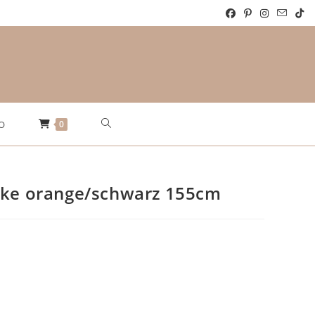
Website-
0
O
Suche
cke orange/schwarz 155cm
umschalten