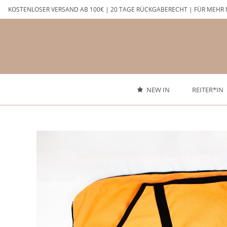
Zum
KOSTENLOSER VERSAND AB 100€ | 20 TAGE RÜCKGABERECHT | FÜR MEHR 
Inhalt
springen
NEW IN
REITER*IN