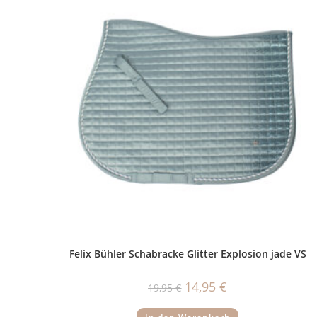
Felix Bühler Schabracke Glitter Explosion jade VS
Ursprünglicher
Aktueller
14,95
€
19,95
€
Preis
Preis
war:
ist:
19,95 €
14,95 €.