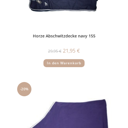
Horze Abschwitzdecke navy 155
Ursprünglicher
Aktueller
21,95
€
29,95
€
Preis
Preis
war:
ist:
29,95 €
21,95 €.
In den Warenkorb
-20%