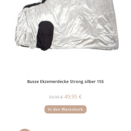
Busse Ekzemerdecke Strong silber 155
Ursprünglicher
Aktueller
49,95
€
59,95
€
Preis
Preis
war:
ist:
59,95 €
49,95 €.
In den Warenkorb