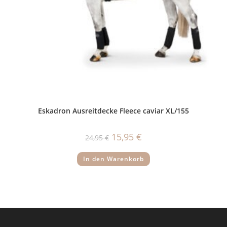
Eskadron Ausreitdecke Fleece caviar XL/155
Ursprünglicher
Aktueller
15,95
€
24,95
€
Preis
Preis
war:
ist:
24,95 €
15,95 €.
In den Warenkorb