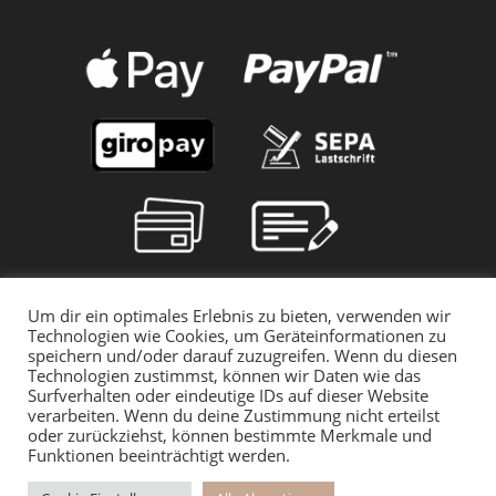
Um dir ein optimales Erlebnis zu bieten, verwenden wir
Technologien wie Cookies, um Geräteinformationen zu
speichern und/oder darauf zuzugreifen. Wenn du diesen
Technologien zustimmst, können wir Daten wie das
Surfverhalten oder eindeutige IDs auf dieser Website
verarbeiten. Wenn du deine Zustimmung nicht erteilst
oder zurückziehst, können bestimmte Merkmale und
Funktionen beeinträchtigt werden.