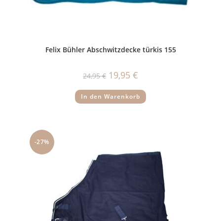
Felix Bühler Abschwitzdecke türkis 155
Ursprünglicher
Aktueller
19,95
€
24,95
€
Preis
Preis
war:
ist:
24,95 €
19,95 €.
In den Warenkorb
-27%