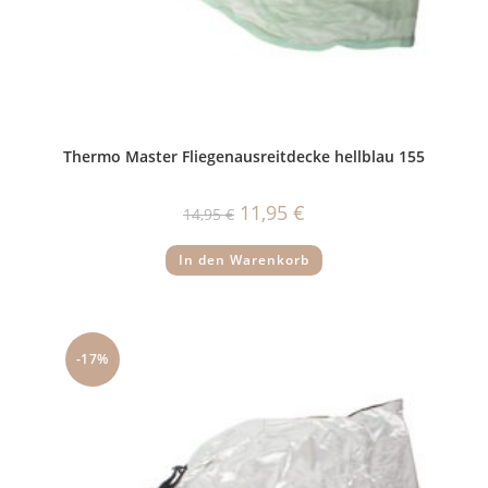
Thermo Master Fliegenausreitdecke hellblau 155
Ursprünglicher
Aktueller
11,95
€
14,95
€
Preis
Preis
war:
ist:
14,95 €
11,95 €.
In den Warenkorb
-17%