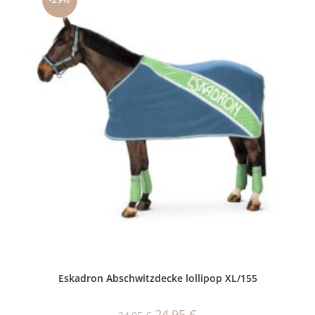
Eskadron Abschwitzdecke lollipop XL/155
Ursprünglicher
Aktueller
24,95
€