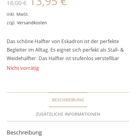
13,95
€
18,00
€
Preis
Preis
war:
ist:
18,00 €
13,95 €.
inkl. MwSt.
zzgl.
Versandkosten
Das schöne Halfter von Eskadron ist der perfekte
Begleiter im Alltag. Es eignet sich perfekt als Stall- &
Weidehalfter. Das Halfter ist stufenlos verstellbar
Nicht vorrätig
BESCHREIBUNG
ZUSÄTZLICHE INFORMATIONEN
Beschreibung