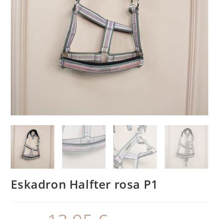
Eskadron Halfter rosa P1
Ursprünglicher
Aktueller