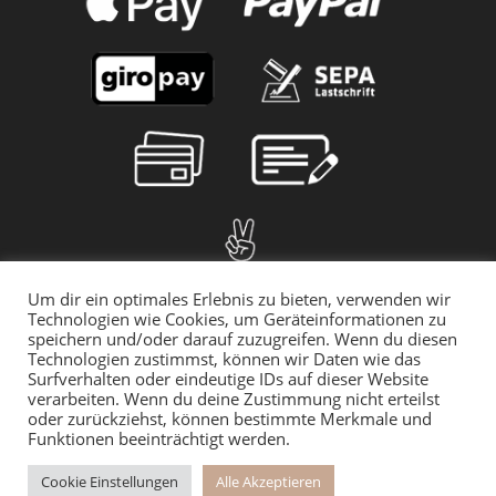
Um dir ein optimales Erlebnis zu bieten, verwenden wir
Technologien wie Cookies, um Geräteinformationen zu
speichern und/oder darauf zuzugreifen. Wenn du diesen
Technologien zustimmst, können wir Daten wie das
Surfverhalten oder eindeutige IDs auf dieser Website
verarbeiten. Wenn du deine Zustimmung nicht erteilst
oder zurückziehst, können bestimmte Merkmale und
Funktionen beeinträchtigt werden.
© 2025 myMILLA | Alle Preise inkl. der gesetzlichen MwSt. | *Gilt für
den Rückversand innerhalb Deutschlands
Cookie Einstellungen
Alle Akzeptieren