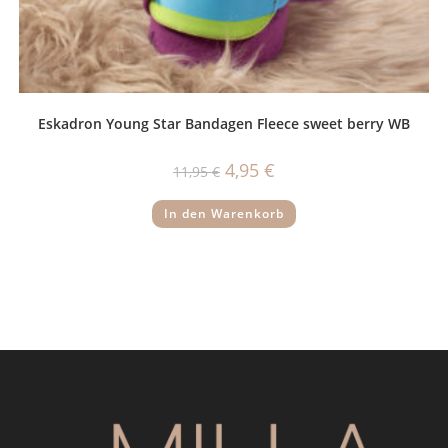
Eskadron Young Star Bandagen Fleece sweet berry WB
Ursprünglicher
Aktueller
4,95
€
11,95
€
Preis
Preis
war:
ist:
11,95 €
4,95 €.
In den Warenkorb