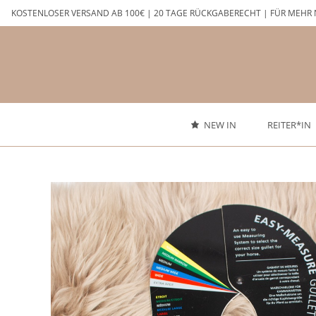
Zum
KOSTENLOSER VERSAND AB 100€ | 20 TAGE RÜCKGABERECHT | FÜR MEHR 
Inhalt
springen
NEW IN
REITER*IN