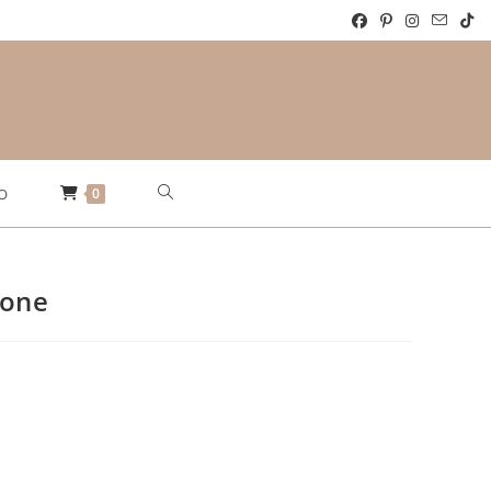
Website-
0
O
Suche
lone
umschalten