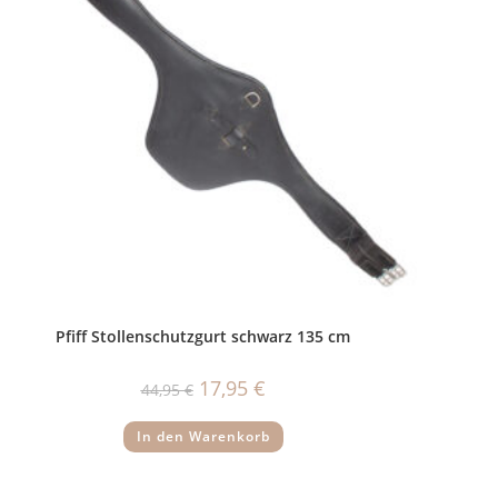
Pfiff Stollenschutzgurt schwarz 135 cm
Ursprünglicher
Aktueller
17,95
€
44,95
€
Preis
Preis
war:
ist:
44,95 €
17,95 €.
In den Warenkorb