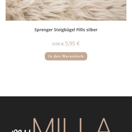
Sprenger Steigbügel Fillis silber
Ursprünglicher
Aktueller
5,95
€
9,95
€
Preis
Preis
war:
ist:
9,95 €
5,95 €.
In den Warenkorb