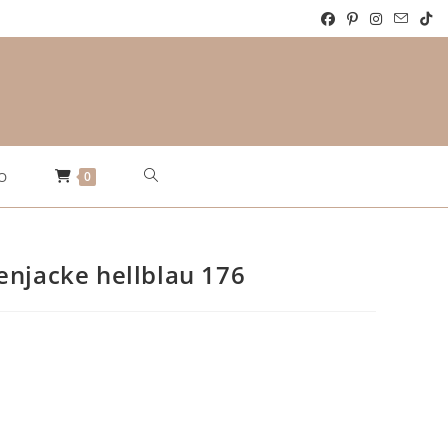
Website-
0
O
Suche
enjacke hellblau 176
umschalten