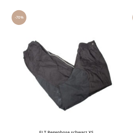
-70%
ELT Regenhose schwarz XS