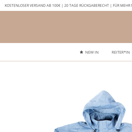
Zum
KOSTENLOSER VERSAND AB 100€ | 20 TAGE RÜCKGABERECHT | FÜR MEHR 
Inhalt
springen
NEW IN
REITER*IN