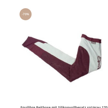
-70%
Equilibre Reithose mit Silikonvollbesatz rot/grau 170