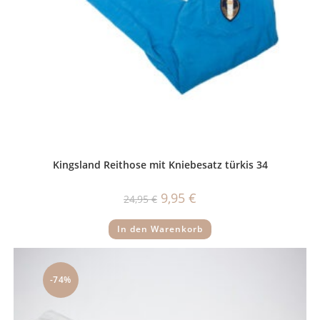
Kingsland Reithose mit Kniebesatz türkis 34
Ursprünglicher
Aktueller
9,95
€
24,95
€
Preis
Preis
war:
ist:
24,95 €
9,95 €.
In den Warenkorb
-74%