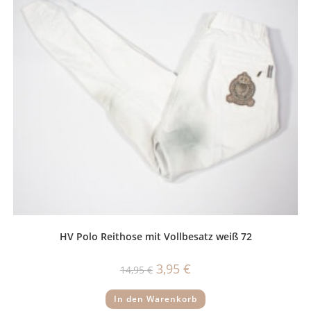
HV Polo Reithose mit Vollbesatz weiß 72
Ursprünglicher
Aktueller
3,95
€
14,95
€
Preis
Preis
war:
ist:
14,95 €
3,95 €.
In den Warenkorb