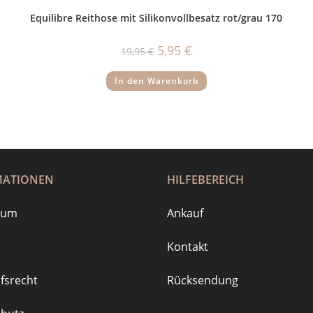
Equilibre Reithose mit Silikonvollbesatz rot/grau 170
Ursprünglicher
Aktueller
5,95
€
19,95
€
Preis
Preis
war:
ist:
19,95 €
5,95 €.
In den Warenkorb
MATIONEN
HILFEBEREICH
sum
Ankauf
Kontakt
fsrecht
Rücksendung