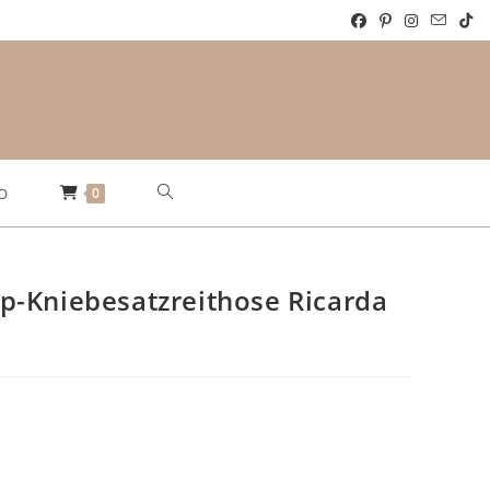
Website-
0
O
Suche
-Kniebesatzreithose Ricarda
umschalten