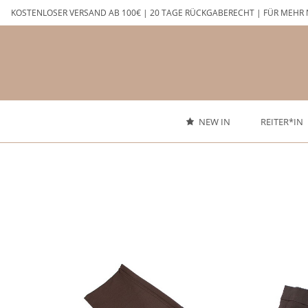
Zum
KOSTENLOSER VERSAND AB 100€ | 20 TAGE RÜCKGABERECHT | FÜR MEHR 
Inhalt
springen
NEW IN
REITER*IN