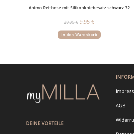
Animo Reithose mit Silikonkniebesatz schwarz 32
Ursprünglicher
Aktueller
9,95
€
29,95
€
Preis
Preis
war:
ist:
29,95 €
9,95 €.
In den Warenkorb
INFOR
Impres
AGB
Widerru
DEINE VORTEILE