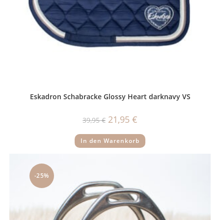
Eskadron Schabracke Glossy Heart darknavy VS
Ursprünglicher
Aktueller
21,95
€
39,95
€
Preis
Preis
war:
ist:
39,95 €
21,95 €.
In den Warenkorb
-25%