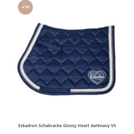
auf.
-45%
Die
Optionen
können
auf
der
Produktseite
gewählt
werden
Eskadron Schabracke Glossy Heart darknavy VS