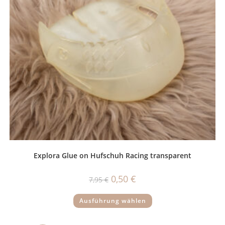
Explora Glue on Hufschuh Racing transparent
Ursprünglicher
Aktueller
0,50
€
7,95
€
Preis
Preis
war:
ist:
Dieses
7,95 €
0,50 €.
Ausführung wählen
Produkt
weist
mehrere
Varianten