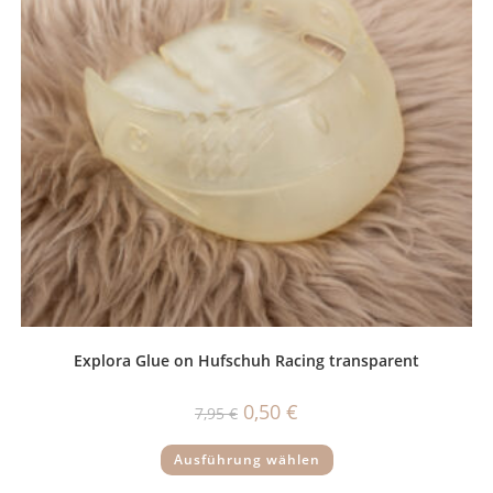
Explora Glue on Hufschuh Racing transparent
Ursprünglicher
Aktueller
0,50
€
7,95
€
Preis
Preis
war:
ist:
Dieses
7,95 €
0,50 €.
Ausführung wählen
Produkt
weist