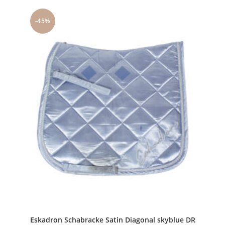
mehrere
Varianten
auf.
-45%
Die
Optionen
können
auf
der
Produktseite
gewählt
werden
Eskadron Schabracke Satin Diagonal skyblue DR