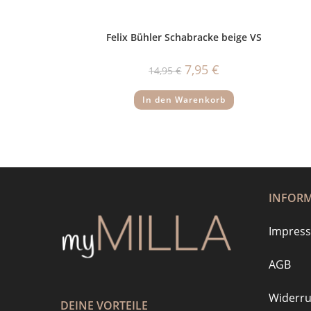
Felix Bühler Schabracke beige VS
Ursprünglicher
Aktueller
7,95
€
14,95
€
Preis
Preis
war:
ist:
14,95 €
7,95 €.
In den Warenkorb
INFOR
Impres
AGB
Widerru
DEINE VORTEILE