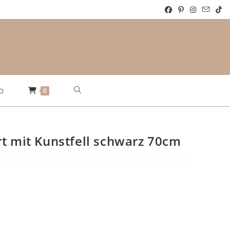
Website-
0
O
Suche
rt mit Kunstfell schwarz 70cm
umschalten