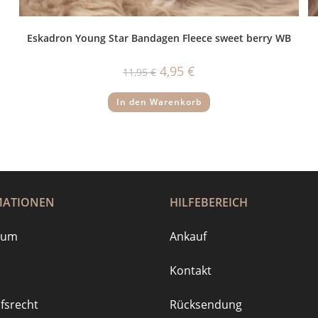
Eskadron Young Star Bandagen Fleece sweet berry WB
Ursprünglicher
Aktueller
4,95
€
11,95
€
Preis
Preis
war:
ist:
11,95 €
4,95 €.
In den Warenkorb
MATIONEN
HILFEBEREICH
sum
Ankauf
Kontakt
fsrecht
Rücksendung