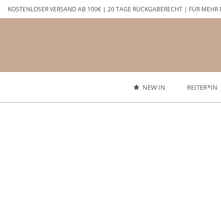
Zum
KOSTENLOSER VERSAND AB 100€ | 20 TAGE RÜCKGABERECHT | FÜR MEHR 
Inhalt
springen
NEW IN
REITER*IN