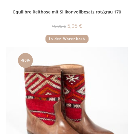
Equilibre Reithose mit Silikonvollbesatz rot/grau 170
Ursprünglicher
Aktueller
5,95
€
19,95
€
Preis
Preis
war:
ist:
19,95 €
5,95 €.
In den Warenkorb
-80%