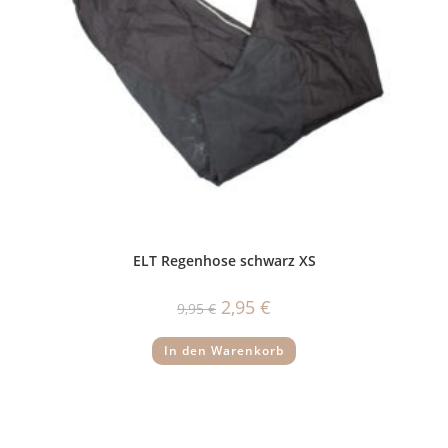
ELT Regenhose schwarz XS
Ursprünglicher
Aktueller
2,95
€
9,95
€
Preis
Preis
war:
ist:
9,95 €
2,95 €.
In den Warenkorb