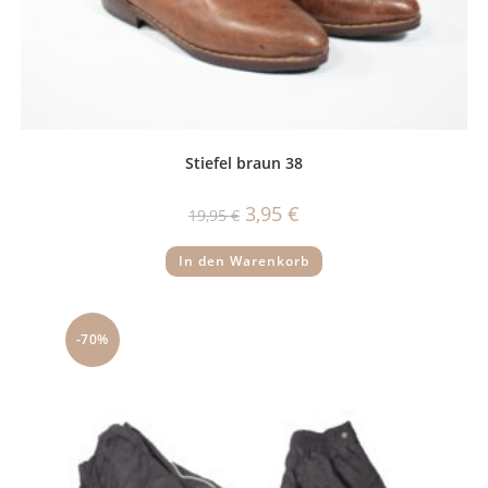
Stiefel braun 38
Ursprünglicher
Aktueller
3,95
€
19,95
€
Preis
Preis
war:
ist:
19,95 €
3,95 €.
In den Warenkorb
-70%