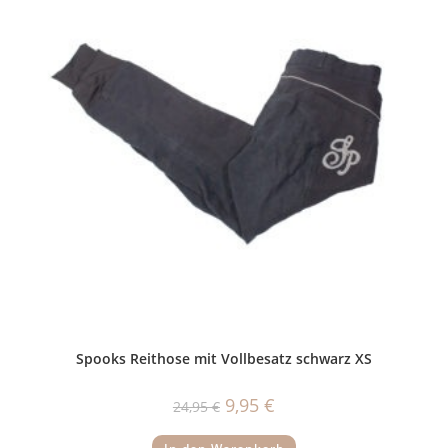
Spooks Reithose mit Vollbesatz schwarz XS
Ursprünglicher
Aktueller
9,95
€
24,95
€
Preis
Preis
war:
ist:
24,95 €
9,95 €.