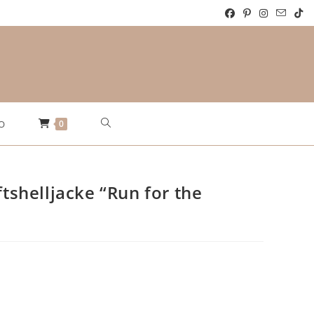
Website-
0
O
Suche
helljacke “Run for the
umschalten