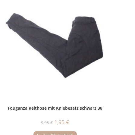
Fouganza Reithose mit Kniebesatz schwarz 38
Ursprünglicher
Aktueller
1,95
€
9,95
€
Preis
Preis
war:
ist:
9,95 €
1,95 €.