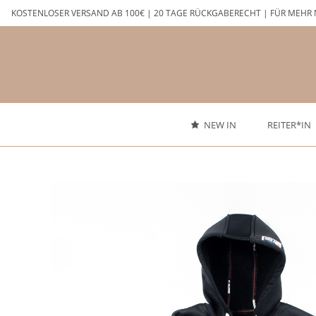
Zum
KOSTENLOSER VERSAND AB 100€ | 20 TAGE RÜCKGABERECHT | FÜR MEHR 
Inhalt
springen
NEW IN
REITER*IN