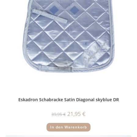
Eskadron Schabracke Satin Diagonal skyblue DR
Ursprünglicher
Aktueller
21,95
€
39,95
€
Preis
Preis
war:
ist:
39,95 €
21,95 €.
In den Warenkorb