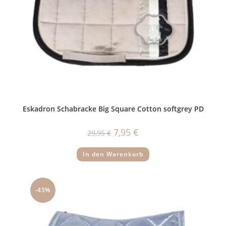
Eskadron Schabracke Big Square Cotton softgrey PD
Ursprünglicher
Aktueller
7,95
€
29,95
€
Preis
Preis
war:
ist:
29,95 €
7,95 €.
In den Warenkorb
-45%