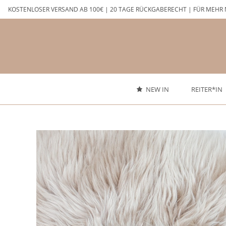
Zum
KOSTENLOSER VERSAND AB 100€ | 20 TAGE RÜCKGABERECHT | FÜR MEHR 
Inhalt
springen
NEW IN
REITER*IN