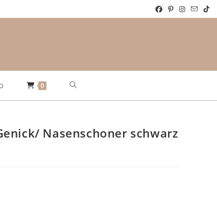
Website-
0
O
Suche
Genick/ Nasenschoner schwarz
umschalten