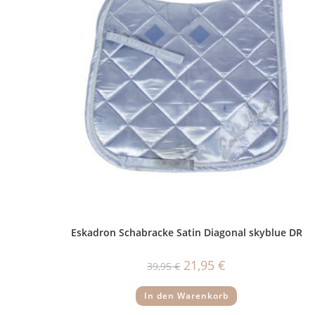
Eskadron Schabracke Satin Diagonal skyblue DR
Ursprünglicher
Aktueller
21,95
€
39,95
€
Preis
Preis
war:
ist:
39,95 €
21,95 €.
In den Warenkorb