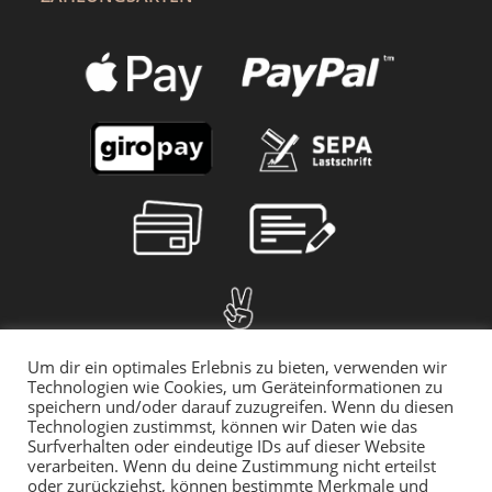
Um dir ein optimales Erlebnis zu bieten, verwenden wir
Technologien wie Cookies, um Geräteinformationen zu
speichern und/oder darauf zuzugreifen. Wenn du diesen
Technologien zustimmst, können wir Daten wie das
Surfverhalten oder eindeutige IDs auf dieser Website
verarbeiten. Wenn du deine Zustimmung nicht erteilst
oder zurückziehst, können bestimmte Merkmale und