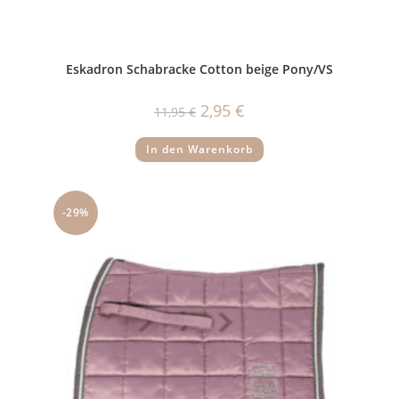
Eskadron Schabracke Cotton beige Pony/VS
Ursprünglicher
Aktueller
2,95
€
11,95
€
Preis
Preis
war:
ist:
11,95 €
2,95 €.
In den Warenkorb
-29%