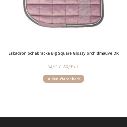
Eskadron Schabracke Big Square Glossy orchidmauve DR
Ursprünglicher
Aktueller
24,95
€
34,95
€
Preis
Preis
war:
ist:
34,95 €
24,95 €.
In den Warenkorb