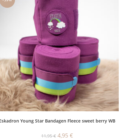
Eskadron Young Star Bandagen Fleece sweet berry WB
Ursprünglicher
Aktueller
4,95
€
11,95
€
Preis
Preis