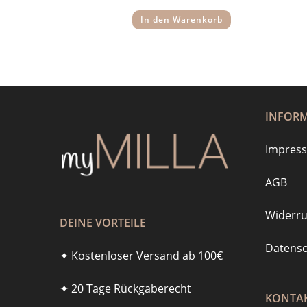
war:
ist:
11,95 €
2,95 €.
In den Warenkorb
INFOR
Impres
AGB
Widerru
DEINE VORTEILE
Datensc
✦ Kostenloser Versand ab 100€
✦ 20 Tage Rückgaberecht
KONTAK