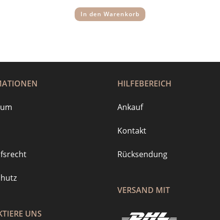
war:
ist:
19,95 €
15,95 €.
In den Warenkorb
MATIONEN
HILFEBEREICH
sum
Ankauf
Kontakt
fsrecht
Rücksendung
hutz
VERSAND MIT
TIERE UNS