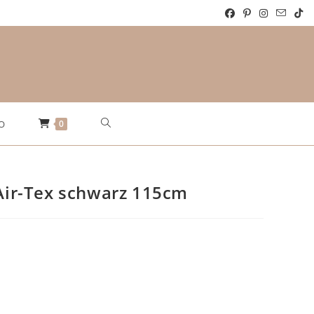
Website-
0
O
Suche
 Air-Tex schwarz 115cm
umschalten