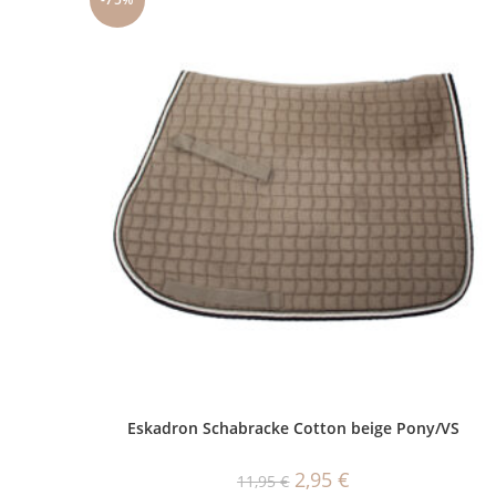
Eskadron Schabracke Cotton beige Pony/VS
Ursprünglicher
Aktueller
2,95
€
11,95
€
Preis
Preis