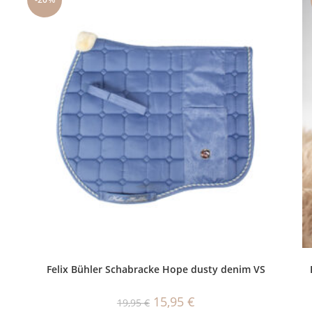
Felix Bühler Schabracke Hope dusty denim VS
Ursprünglicher
Aktueller
15,95
€
19,95
€
Preis
Preis