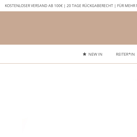
Zum
KOSTENLOSER VERSAND AB 100€ | 20 TAGE RÜCKGABERECHT | FÜR MEHR 
Inhalt
springen
NEW IN
REITER*IN