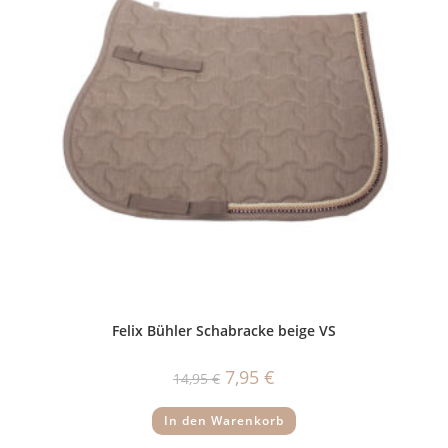
Felix Bühler Schabracke beige VS
Ursprünglicher
Aktueller
7,95
€
14,95
€
Preis
Preis
war:
ist:
14,95 €
7,95 €.
In den Warenkorb