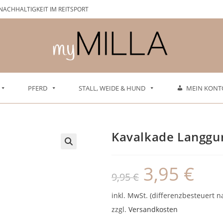
NACHHALTIGKEIT IM REITSPORT
PFERD
STALL, WEIDE & HUND
MEIN KONT
Kavalkade Langgu
3,95
€
Ursprünglicher
Aktuelle
9,95
€
Preis
Preis
war:
ist:
9,95 €
3,95 €.
inkl. MwSt. (differenzbesteuert n
zzgl.
Versandkosten