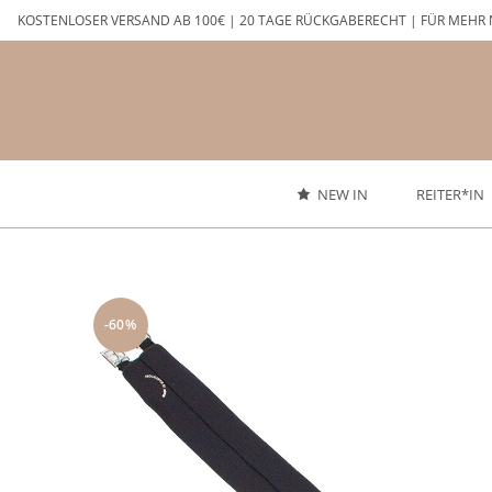
Zum
KOSTENLOSER VERSAND AB 100€ | 20 TAGE RÜCKGABERECHT | FÜR MEHR 
Inhalt
springen
NEW IN
REITER*IN
-60%