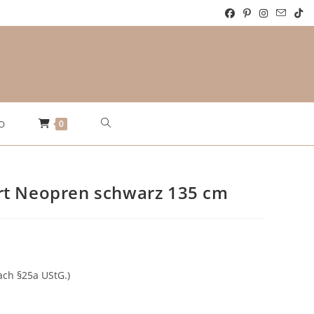
Website-
0
O
Suche
rt Neopren schwarz 135 cm
umschalten
r
ach §25a UStG.)