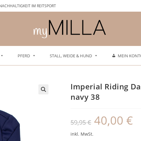
NACHHALTIGKEIT IM REITSPORT
PFERD
STALL, WEIDE & HUND
MEIN KONT
Imperial Riding Da
navy 38
40,00
€
Ursprünglicher
Aktu
59,95
€
Preis
Prei
war:
ist:
59,95 €
40,0
inkl. MwSt.