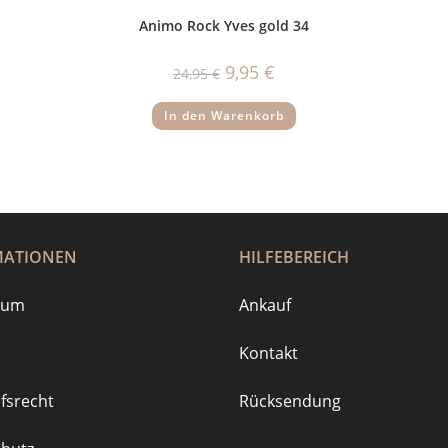
Animo Rock Yves gold 34
Ursprünglicher
Aktueller
9,95
€
24,95
€
Preis
Preis
war:
ist:
24,95 €
9,95 €.
In den Warenkorb
MATIONEN
HILFEBEREICH
sum
Ankauf
Kontakt
fsrecht
Rücksendung