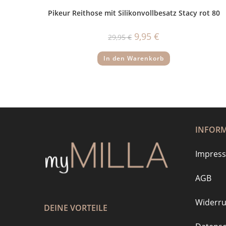
Pikeur Reithose mit Silikonvollbesatz Stacy rot 80
Ursprünglicher
Aktueller
9,95
€
29,95
€
Preis
Preis
war:
ist:
29,95 €
9,95 €.
In den Warenkorb
INFOR
Impres
AGB
Widerru
DEINE VORTEILE