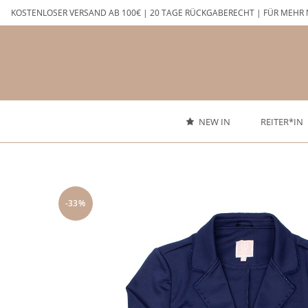
Zum
KOSTENLOSER VERSAND AB 100€ | 20 TAGE RÜCKGABERECHT | FÜR MEHR 
Inhalt
springen
NEW IN
REITER*IN
-33%