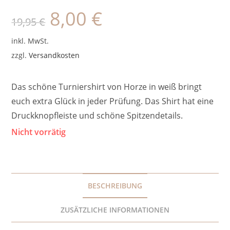
8,00
€
Ursprünglicher
Aktueller
19,95
€
Preis
Preis
war:
ist:
19,95 €
8,00 €.
inkl. MwSt.
zzgl.
Versandkosten
Das schöne Turniershirt von Horze in weiß bringt
euch extra Glück in jeder Prüfung. Das Shirt hat eine
Druckknopfleiste und schöne Spitzendetails.
Nicht vorrätig
BESCHREIBUNG
ZUSÄTZLICHE INFORMATIONEN