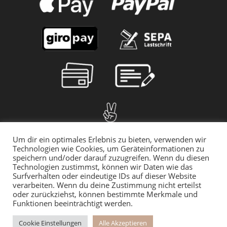
Um dir ein optimales Erlebnis zu bieten, verwenden wir
Technologien wie Cookies, um Geräteinformationen zu
speichern und/oder darauf zuzugreifen. Wenn du diesen
Technologien zustimmst, können wir Daten wie das
Surfverhalten oder eindeutige IDs auf dieser Website
verarbeiten. Wenn du deine Zustimmung nicht erteilst
oder zurückziehst, können bestimmte Merkmale und
Funktionen beeinträchtigt werden.
© 2025 myMILLA | Alle Preise inkl. der gesetzlichen MwSt. | *Gilt für
den Rückversand innerhalb Deutschlands
Cookie Einstellungen
Alle Akzeptieren