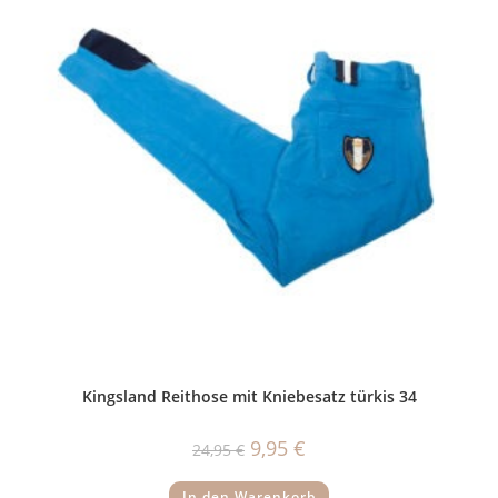
Kingsland Reithose mit Kniebesatz türkis 34
Ursprünglicher
Aktueller
9,95
€
24,95
€
Preis
Preis
war:
ist:
24,95 €
9,95 €.
In den Warenkorb