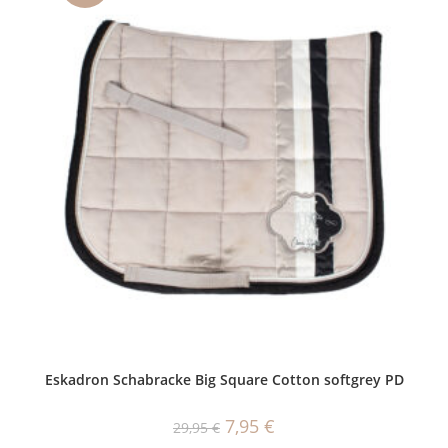
Eskadron Schabracke Big Square Cotton softgrey PD
Ursprünglicher
Aktueller
7,95
€
29,95
€
Preis
Preis