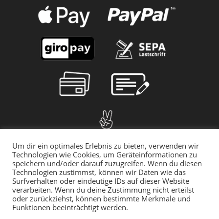
Um dir ein optimales Erlebnis zu bieten, verwenden wir
Technologien wie Cookies, um Geräteinformationen zu
speichern und/oder darauf zuzugreifen. Wenn du diesen
Technologien zustimmst, können wir Daten wie das
Surfverhalten oder eindeutige IDs auf dieser Website
verarbeiten. Wenn du deine Zustimmung nicht erteilst
oder zurückziehst, können bestimmte Merkmale und
Funktionen beeinträchtigt werden.
© 2025 myMILLA | Alle Preise inkl. der gesetzlichen MwSt. | *Gilt für
den Rückversand innerhalb Deutschlands