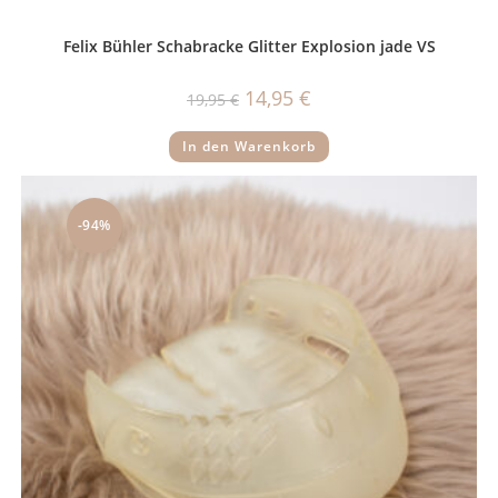
Felix Bühler Schabracke Glitter Explosion jade VS
Ursprünglicher
Aktueller
14,95
€
19,95
€
Preis
Preis
war:
ist:
19,95 €
14,95 €.
In den Warenkorb
-94%