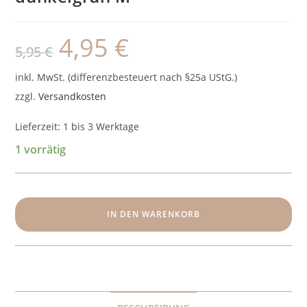
4,95
€
Ursprünglicher
Aktueller
5,95
€
Preis
Preis
war:
ist:
5,95 €
4,95 €.
inkl. MwSt. (differenzbesteuert nach §25a UStG.)
zzgl.
Versandkosten
Lieferzeit:
1 bis 3 Werktage
1 vorrätig
Horse
Friends
IN DEN WARENKORB
Hartschalengamaschen
dunkelgrün
M
Menge