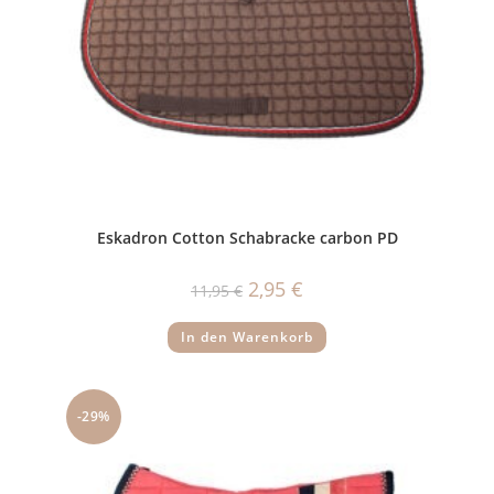
Eskadron Cotton Schabracke carbon PD
Ursprünglicher
Aktueller
2,95
€
11,95
€
Preis
Preis
war:
ist:
11,95 €
2,95 €.
In den Warenkorb
-29%