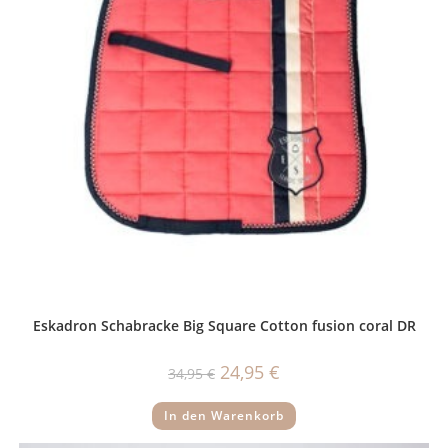
Eskadron Schabracke Big Square Cotton fusion coral DR
Ursprünglicher
Aktueller
24,95
€
34,95
€
Preis
Preis
war:
ist:
34,95 €
24,95 €.
In den Warenkorb