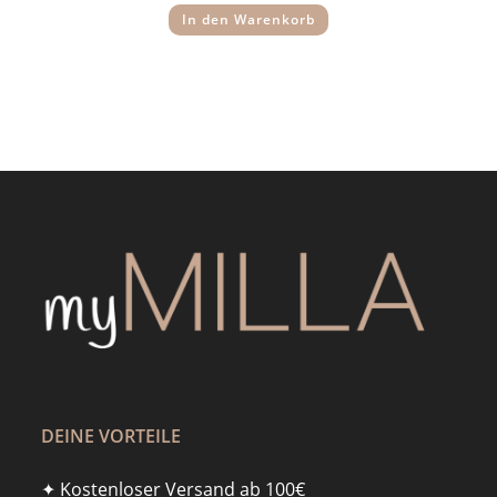
14,95 €
7,95 €.
In den Warenkorb
DEINE VORTEILE
✦ Kostenloser Versand ab 100€