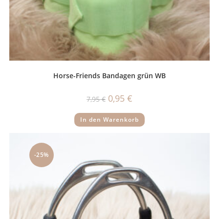
Horse-Friends Bandagen grün WB
Ursprünglicher
Aktueller
0,95
€
7,95
€
Preis
Preis
war:
ist:
7,95 €
0,95 €.
In den Warenkorb
-25%