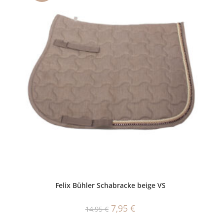
Felix Bühler Schabracke beige VS
Ursprünglicher
Aktueller
7,95
€
14,95
€
Preis
Preis
war:
ist: