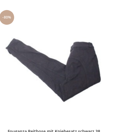
-80%
Fouganza Reithose mit Kniebesatz schwarz 38