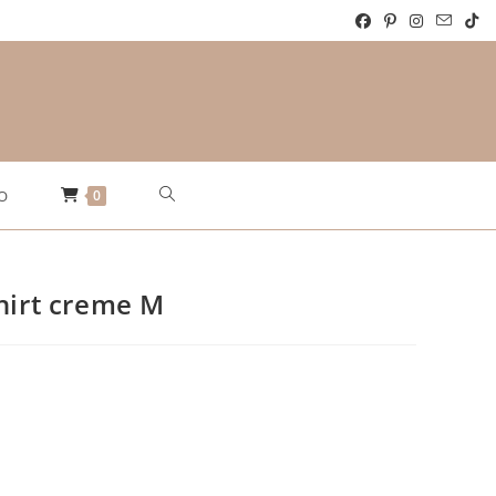
Website-
0
O
Suche
hirt creme M
umschalten