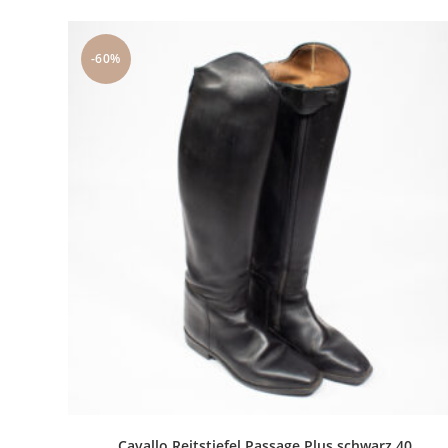
-60%
Cavallo Reitstiefel Passage Plus schwarz 40