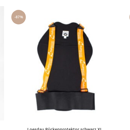
-87%
Loesdau Rückenprotektor schwarz XL