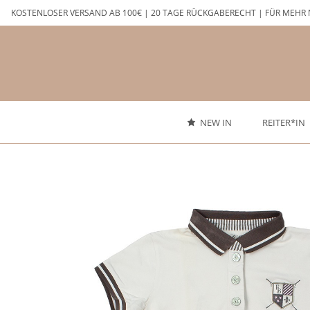
Zum
KOSTENLOSER VERSAND AB 100€ | 20 TAGE RÜCKGABERECHT | FÜR MEHR 
Inhalt
springen
NEW IN
REITER*IN