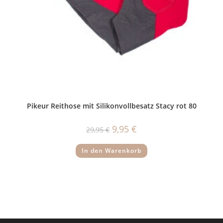
Pikeur Reithose mit Silikonvollbesatz Stacy rot 80
Ursprünglicher
Aktueller
9,95
€
29,95
€
Preis
Preis
war:
ist:
29,95 €
9,95 €.
In den Warenkorb