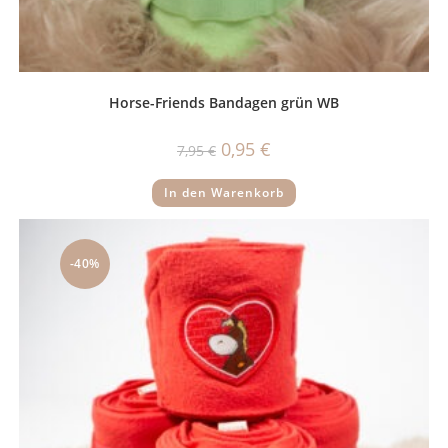
Horse-Friends Bandagen grün WB
Ursprünglicher
Aktueller
0,95
€
7,95
€
Preis
Preis
war:
ist:
7,95 €
0,95 €.
In den Warenkorb
-40%