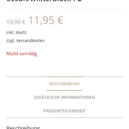
11,95
€
Ursprünglicher
Aktueller
13,95
€
Preis
Preis
war:
ist:
13,95 €
11,95 €.
inkl. MwSt.
zzgl.
Versandkosten
Nicht vorrätig
BESCHREIBUNG
ZUSÄTZLICHE INFORMATIONEN
PRODUKTSICHERHEIT
Beschreibung