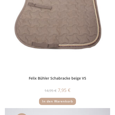
Felix Bühler Schabracke beige VS
Ursprünglicher
Aktueller
7,95
€
14,95
€
Preis
Preis
war:
ist:
14,95 €
7,95 €.
In den Warenkorb