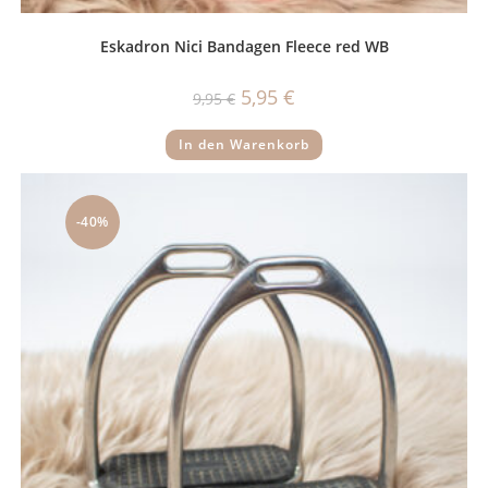
Eskadron Nici Bandagen Fleece red WB
Ursprünglicher
Aktueller
5,95
€
9,95
€
Preis
Preis
war:
ist:
9,95 €
5,95 €.
In den Warenkorb
-40%