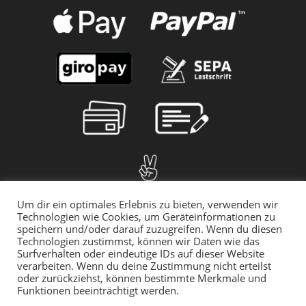
Um dir ein optimales Erlebnis zu bieten, verwenden wir
Technologien wie Cookies, um Geräteinformationen zu
speichern und/oder darauf zuzugreifen. Wenn du diesen
Technologien zustimmst, können wir Daten wie das
Surfverhalten oder eindeutige IDs auf dieser Website
verarbeiten. Wenn du deine Zustimmung nicht erteilst
oder zurückziehst, können bestimmte Merkmale und
Funktionen beeinträchtigt werden.
© 2025 myMILLA | Alle Preise inkl. der gesetzlichen MwSt. | *Gilt für
den Rückversand innerhalb Deutschlands