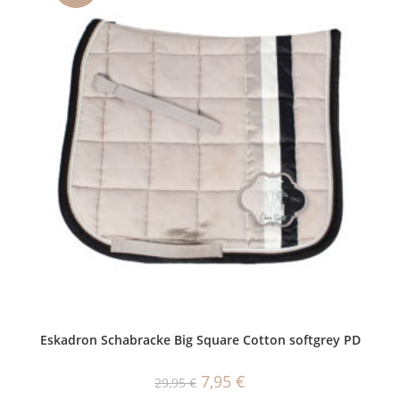
Eskadron Schabracke Big Square Cotton softgrey PD
Ursprünglicher
Aktueller
7,95
€
29,95
€
Preis
Preis