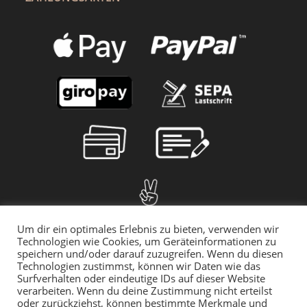
Um dir ein optimales Erlebnis zu bieten, verwenden wir
Technologien wie Cookies, um Geräteinformationen zu
speichern und/oder darauf zuzugreifen. Wenn du diesen
Technologien zustimmst, können wir Daten wie das
Surfverhalten oder eindeutige IDs auf dieser Website
verarbeiten. Wenn du deine Zustimmung nicht erteilst
oder zurückziehst, können bestimmte Merkmale und