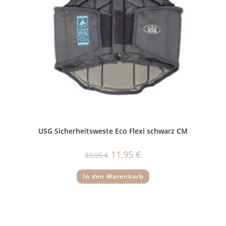
USG Sicherheitsweste Eco Flexi schwarz CM
Ursprünglicher
Aktueller
11,95
€
39,95
€
Preis
Preis
war:
ist:
39,95 €
11,95 €.
In den Warenkorb