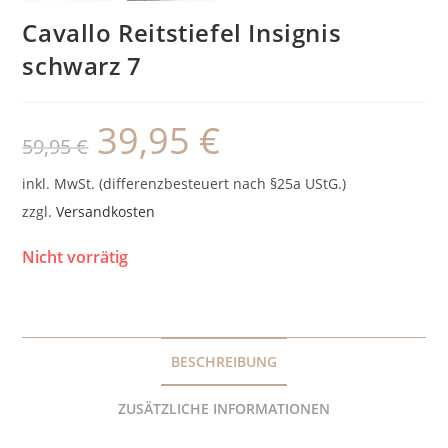
Cavallo Reitstiefel Insignis
schwarz 7
39,95
€
Ursprünglicher
Aktueller
59,95
€
Preis
Preis
war:
ist:
59,95 €
39,95 €.
inkl. MwSt. (differenzbesteuert nach §25a UStG.)
zzgl.
Versandkosten
Nicht vorrätig
BESCHREIBUNG
ZUSÄTZLICHE INFORMATIONEN