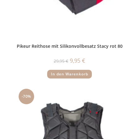
Pikeur Reithose mit Silikonvollbesatz Stacy rot 80
Ursprünglicher
Aktueller
9,95
€
29,95
€
Preis
Preis
war:
ist:
29,95 €
9,95 €.
In den Warenkorb
-70%