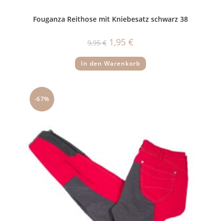
Fouganza Reithose mit Kniebesatz schwarz 38
Ursprünglicher
Aktueller
1,95
€
9,95
€
Preis
Preis
war:
ist:
9,95 €
1,95 €.
In den Warenkorb
-67%