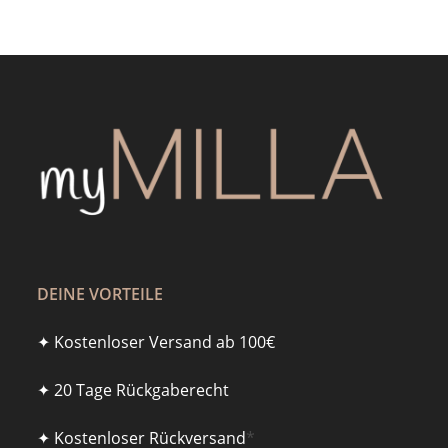
Optionen
können
auf
der
Produktseite
gewählt
werden
DEINE VORTEILE
✦ Kostenloser Versand ab 100€
✦ 20 Tage Rückgaberecht
✦ Kostenloser Rückversand
*