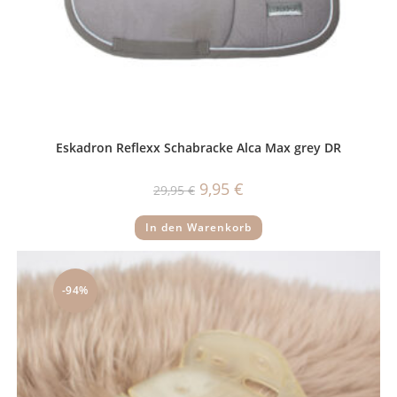
Eskadron Reflexx Schabracke Alca Max grey DR
Ursprünglicher
Aktueller
9,95
€
29,95
€
Preis
Preis
war:
ist:
29,95 €
9,95 €.
In den Warenkorb
-94%