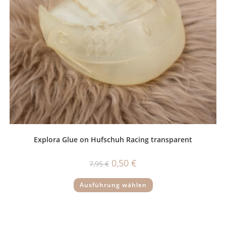
Explora Glue on Hufschuh Racing transparent
Ursprünglicher
Aktueller
0,50
€
7,95
€
Preis
Preis
war:
ist:
Dieses
7,95 €
0,50 €.
Ausführung wählen
Produkt
weist
mehrere
Varianten
auf.
Die