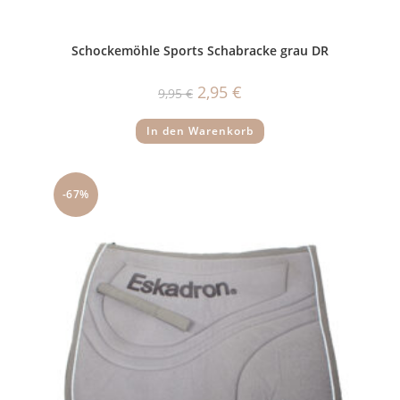
Schockemöhle Sports Schabracke grau DR
Ursprünglicher
Aktueller
2,95
€
9,95
€
Preis
Preis
war:
ist:
9,95 €
2,95 €.
In den Warenkorb
-67%