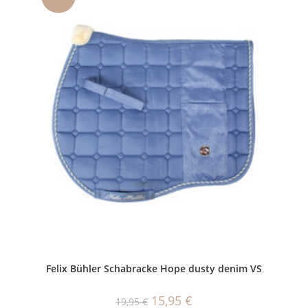
Felix Bühler Schabracke Hope dusty denim VS
Ursprünglicher
Aktueller
15,95
€
19,95
€
Preis
Preis