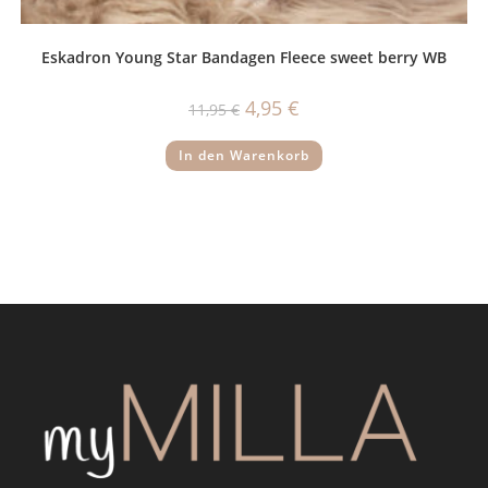
Eskadron Young Star Bandagen Fleece sweet berry WB
Ursprünglicher
Aktueller
4,95
€
11,95
€
Preis
Preis
war:
ist:
11,95 €
4,95 €.
In den Warenkorb