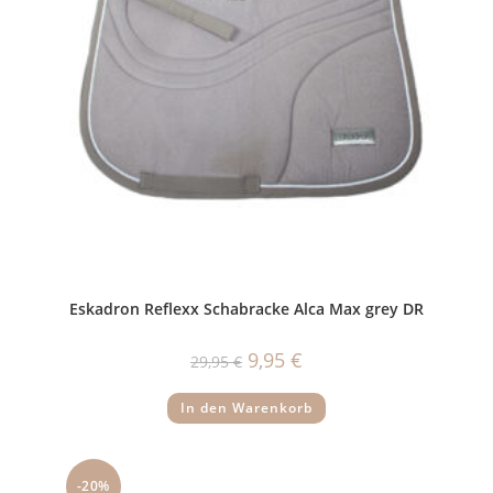
Eskadron Reflexx Schabracke Alca Max grey DR
Ursprünglicher
Aktueller
9,95
€
29,95
€
Preis
Preis
war:
ist:
29,95 €
9,95 €.
In den Warenkorb
-20%