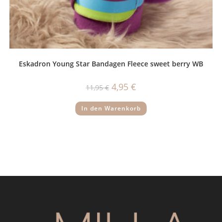
Eskadron Young Star Bandagen Fleece sweet berry WB
Ursprünglicher
Aktueller
4,95
€
11,95
€
Preis
Preis
war:
ist:
11,95 €
4,95 €.
In den Warenkorb