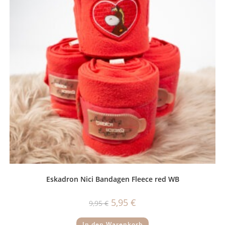
Eskadron Nici Bandagen Fleece red WB
Ursprünglicher
Aktueller
5,95
€
9,95
€
Preis
Preis
war:
ist:
9,95 €
5,95 €.
In den Warenkorb