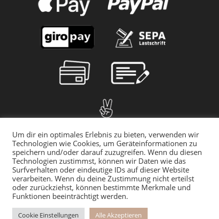
Um dir ein optimales Erlebnis zu bieten, verwenden wir
Technologien wie Cookies, um Geräteinformationen zu
speichern und/oder darauf zuzugreifen. Wenn du diesen
Technologien zustimmst, können wir Daten wie das
Surfverhalten oder eindeutige IDs auf dieser Website
verarbeiten. Wenn du deine Zustimmung nicht erteilst
oder zurückziehst, können bestimmte Merkmale und
Funktionen beeinträchtigt werden.
© 2025 myMILLA | Alle Preise inkl. der gesetzlichen MwSt. | *Gilt für
den Rückversand innerhalb Deutschlands
Cookie Einstellungen
Alle Akzeptieren