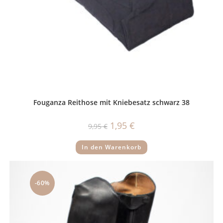
Fouganza Reithose mit Kniebesatz schwarz 38
Ursprünglicher
Aktueller
1,95
€
9,95
€
Preis
Preis
war:
ist:
9,95 €
1,95 €.
In den Warenkorb
-60%