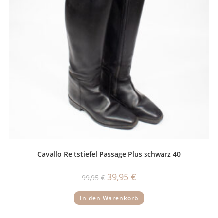
Cavallo Reitstiefel Passage Plus schwarz 40
Ursprünglicher
Aktueller
39,95
€
99,95
€
Preis
Preis
war:
ist:
99,95 €
39,95 €.
In den Warenkorb