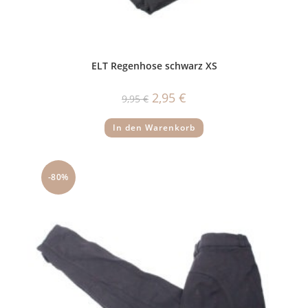
ELT Regenhose schwarz XS
Ursprünglicher
Aktueller
2,95
€
9,95
€
Preis
Preis
war:
ist:
9,95 €
2,95 €.
In den Warenkorb
-80%