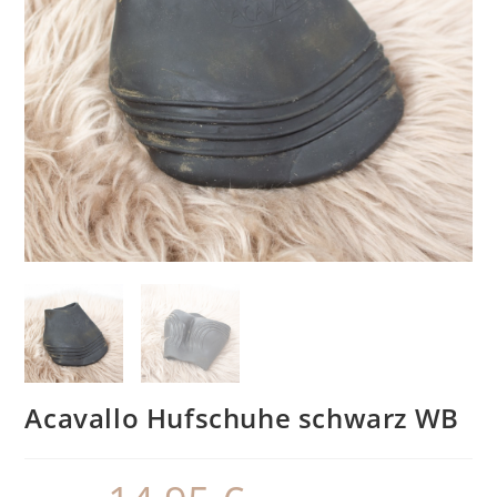
Acavallo Hufschuhe schwarz WB
Ursprünglicher
Aktueller