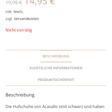
14,95
€
19,95
€
Preis
Preis
war:
ist:
19,95 €
14,95 €.
inkl. MwSt.
zzgl.
Versandkosten
Nicht vorrätig
BESCHREIBUNG
ZUSÄTZLICHE INFORMATIONEN
PRODUKTSICHERHEIT
Beschreibung
Die Hufschuhe von Acavallo sind schwarz und haben