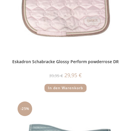
Eskadron Schabracke Glossy Perform powderrose DR
Ursprünglicher
Aktueller
29,95
€
39,95
€
Preis
Preis
war:
ist:
39,95 €
29,95 €.
In den Warenkorb
-25%