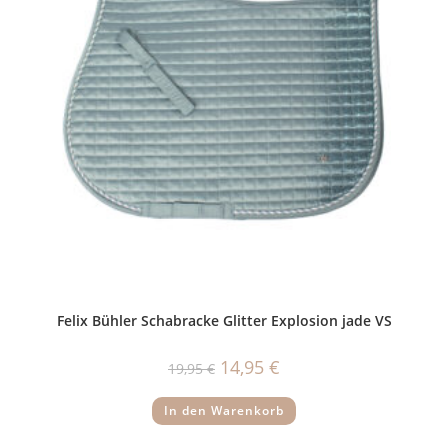
Felix Bühler Schabracke Glitter Explosion jade VS
Ursprünglicher
Aktueller
14,95
€
19,95
€
Preis
Preis
war:
ist:
19,95 €
14,95 €.
In den Warenkorb