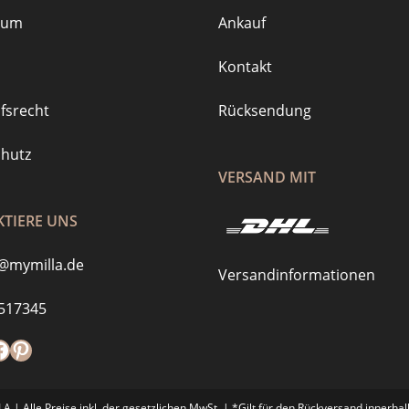
sum
Ankauf
Kontakt
fsrecht
Rücksendung
hutz
VERSAND MIT
TIERE UNS
@mymilla.de
Versandinformationen
517345
m
://www.tiktok.com/@mymilla.de
acebook
Pinterest
 | Alle Preise inkl. der gesetzlichen MwSt. | *Gilt für den Rückversand innerha