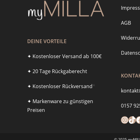
Impres
AGB
Widerru
DEINE VORTEILE
Datensc
✦ Kostenloser Versand ab 100€
✦ 20 Tage Rückgaberecht
KONTAK
✦ Kostenloser Rückversand
*
kontakt
✦ Markenware zu günstigen
0157 92
Preisen
Instagra
https
F
© 2025 myMILLA