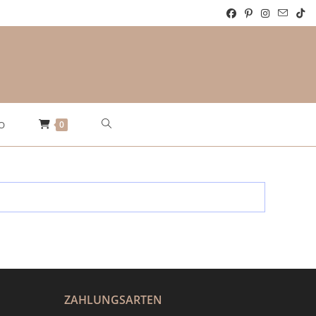
Website-
0
O
Suche
umschalten
ZAHLUNGSARTEN