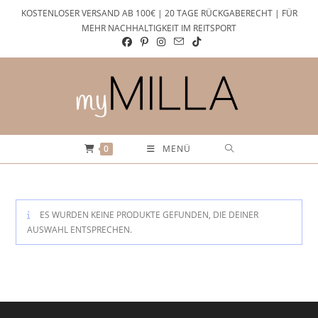
Zum
KOSTENLOSER VERSAND AB 100€ | 20 TAGE RÜCKGABERECHT | FÜR
Inhalt
MEHR NACHHALTIGKEIT IM REITSPORT
springen
0
MENÜ
ES WURDEN KEINE PRODUKTE GEFUNDEN, DIE DEINER
AUSWAHL ENTSPRECHEN.