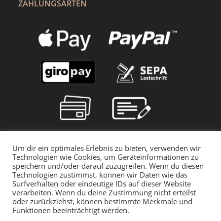
ZAHLUNGSARTEN
Um dir ein optimales Erlebnis zu bieten, verwenden wir
Technologien wie Cookies, um Geräteinformationen zu
speichern und/oder darauf zuzugreifen. Wenn du diesen
Technologien zustimmst, können wir Daten wie das
Surfverhalten oder eindeutige IDs auf dieser Website
verarbeiten. Wenn du deine Zustimmung nicht erteilst
oder zurückziehst, können bestimmte Merkmale und
Funktionen beeinträchtigt werden.