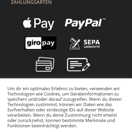
ZAHLUNGSARTEN
Um dir ein optimales Erlebnis zu bieten, verwenden wir
Technologien wie Cookies, um Geräteinformationen zu
speichern und/oder darauf zuzugreifen. Wenn du diesen
Technologien zustimmst, können wir Daten wie das
Surfverhalten oder eindeutige IDs auf dieser Website
verarbeiten. Wenn du deine Zustimmung nicht erteilst
oder zurückziehst, können bestimmte Merkmale und
Funktionen beeinträchtigt werden.