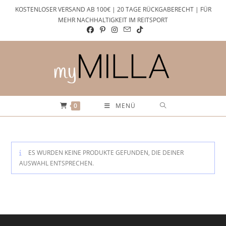
Zum
KOSTENLOSER VERSAND AB 100€ | 20 TAGE RÜCKGABERECHT | FÜR
Inhalt
MEHR NACHHALTIGKEIT IM REITSPORT
springen
0
MENÜ
ES WURDEN KEINE PRODUKTE GEFUNDEN, DIE DEINER
AUSWAHL ENTSPRECHEN.