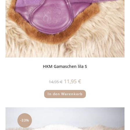
HKM Gamaschen lila S
Ursprünglicher
Aktueller
11,95
€
14,95
€
Preis
Preis
war:
ist:
14,95 €
11,95 €.
In den Warenkorb
-33%