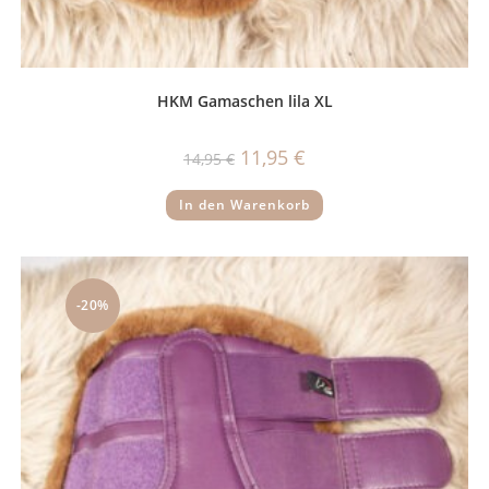
HKM Gamaschen lila XL
Ursprünglicher
Aktueller
11,95
€
14,95
€
Preis
Preis
war:
ist:
14,95 €
11,95 €.
In den Warenkorb
-20%