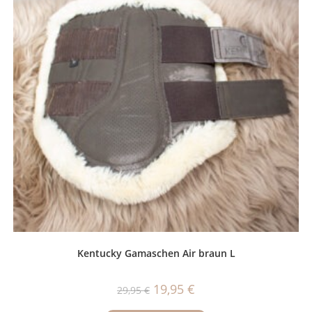
Kentucky Gamaschen Air braun L
Ursprünglicher
Aktueller
19,95
€
29,95
€
Preis
Preis
war:
ist: