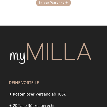
29,95 €
19,95 €.
In den Warenkorb
DEINE VORTEILE
✦ Kostenloser Versand ab 100€
✦ 20 Tage Rückgaberecht