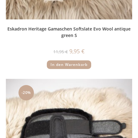
Eskadron Heritage Gamaschen Softslate Evo Wool antique
green S
Ursprünglicher
Aktueller
9,95
€
11,95
€
Preis
Preis
war:
ist:
11,95 €
9,95 €.
In den Warenkorb
-20%