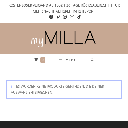
Zum
KOSTENLOSER VERSAND AB 100€ | 20 TAGE RÜCKGABERECHT | FÜR
Inhalt
MEHR NACHHALTIGKEIT IM REITSPORT
springen
0
MENÜ
ES WURDEN KEINE PRODUKTE GEFUNDEN, DIE DEINER
AUSWAHL ENTSPRECHEN.