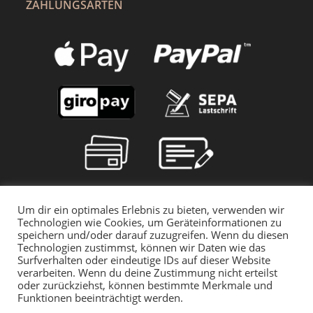
ZAHLUNGSARTEN
Um dir ein optimales Erlebnis zu bieten, verwenden wir
Technologien wie Cookies, um Geräteinformationen zu
speichern und/oder darauf zuzugreifen. Wenn du diesen
Technologien zustimmst, können wir Daten wie das
Surfverhalten oder eindeutige IDs auf dieser Website
verarbeiten. Wenn du deine Zustimmung nicht erteilst
oder zurückziehst, können bestimmte Merkmale und
Funktionen beeinträchtigt werden.