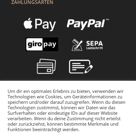
ZAHLUNGSARTEN
Um dir ein optimales Erlebnis zu bieten, verwenden wir
Technologien wie Cookies, um Geräteinformationen zu
speichern und/oder darauf zuzugreifen. Wenn du diesen
Technologien zustimmst, können wir Daten wie das
Surfverhalten oder eindeutige IDs auf dieser Website
verarbeiten. Wenn du deine Zustimmung nicht erteilst
oder zurückziehst, können bestimmte Merkmale und
Funktionen beeinträchtigt werden.