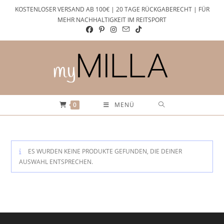
Zum
KOSTENLOSER VERSAND AB 100€ | 20 TAGE RÜCKGABERECHT | FÜR
Inhalt
MEHR NACHHALTIGKEIT IM REITSPORT
springen
0
MENÜ
ES WURDEN KEINE PRODUKTE GEFUNDEN, DIE DEINER
AUSWAHL ENTSPRECHEN.