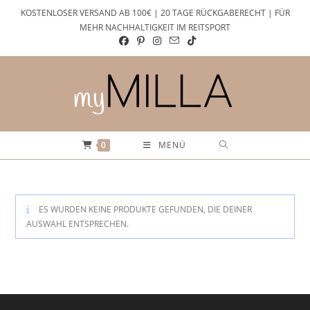
Zum
KOSTENLOSER VERSAND AB 100€ | 20 TAGE RÜCKGABERECHT | FÜR
Inhalt
MEHR NACHHALTIGKEIT IM REITSPORT
springen
0
MENÜ
ES WURDEN KEINE PRODUKTE GEFUNDEN, DIE DEINER
AUSWAHL ENTSPRECHEN.