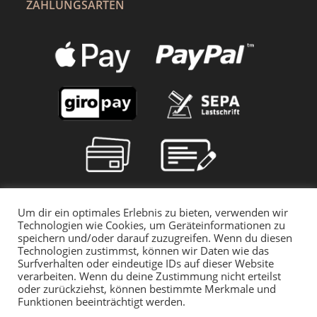
ZAHLUNGSARTEN
Um dir ein optimales Erlebnis zu bieten, verwenden wir
Technologien wie Cookies, um Geräteinformationen zu
speichern und/oder darauf zuzugreifen. Wenn du diesen
Technologien zustimmst, können wir Daten wie das
Surfverhalten oder eindeutige IDs auf dieser Website
verarbeiten. Wenn du deine Zustimmung nicht erteilst
oder zurückziehst, können bestimmte Merkmale und
Funktionen beeinträchtigt werden.