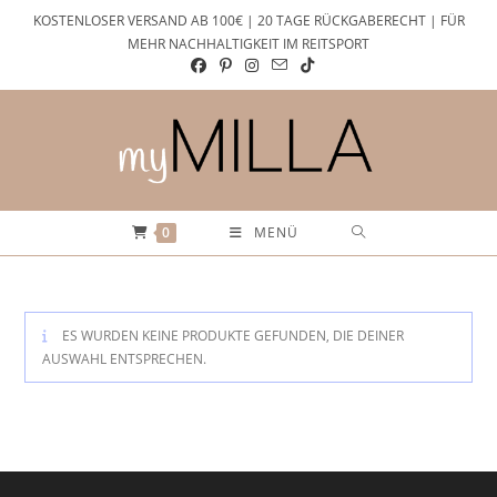
Zum
KOSTENLOSER VERSAND AB 100€ | 20 TAGE RÜCKGABERECHT | FÜR
Inhalt
MEHR NACHHALTIGKEIT IM REITSPORT
springen
0
MENÜ
ES WURDEN KEINE PRODUKTE GEFUNDEN, DIE DEINER
AUSWAHL ENTSPRECHEN.