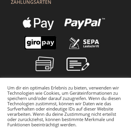
ZAHLUNGSARTEN
Um dir ein optimales Erlebnis zu bieten, verwenden wir
Technologien wie Cookies, um Geräteinformationen zu
speichern und/oder darauf zuzugreifen. Wenn du diesen
Technologien zustimmst, können wir Daten wie das
Surfverhalten oder eindeutige IDs auf dieser Website
verarbeiten. Wenn du deine Zustimmung nicht erteilst
oder zurückziehst, können bestimmte Merkmale und
Funktionen beeinträchtigt werden.