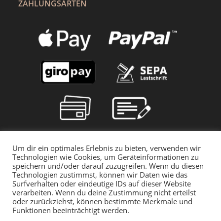
ZAHLUNGSARTEN
Um dir ein optimales Erlebnis zu bieten, verwenden wir
Technologien wie Cookies, um Geräteinformationen zu
speichern und/oder darauf zuzugreifen. Wenn du diesen
Technologien zustimmst, können wir Daten wie das
Surfverhalten oder eindeutige IDs auf dieser Website
verarbeiten. Wenn du deine Zustimmung nicht erteilst
oder zurückziehst, können bestimmte Merkmale und
Funktionen beeinträchtigt werden.