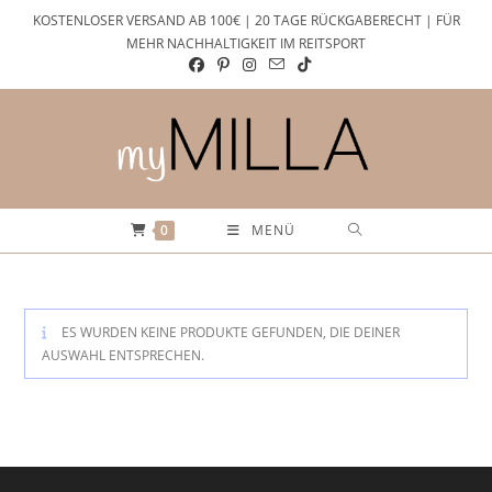
Zum
KOSTENLOSER VERSAND AB 100€ | 20 TAGE RÜCKGABERECHT | FÜR
Inhalt
MEHR NACHHALTIGKEIT IM REITSPORT
springen
0
MENÜ
ES WURDEN KEINE PRODUKTE GEFUNDEN, DIE DEINER
AUSWAHL ENTSPRECHEN.