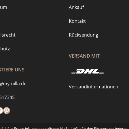
sum
Ankauf
Kontakt
fsrecht
Rücksendung
hutz
VERSAND MIT
TIERE UNS
@mymilla.de
Versandinformationen
517345
m
://www.tiktok.com/@mymilla.de
acebook
Pinterest
 | Alle Preise inkl. der gesetzlichen MwSt. | *Gilt für den Rückversand innerha