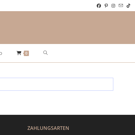
Website-
0
O
Suche
umschalten
ZAHLUNGSARTEN