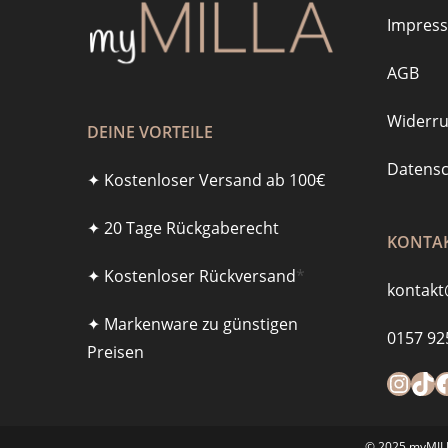
Impres
AGB
Widerru
DEINE VORTEILE
Datensc
✦ Kostenloser Versand ab 100€
✦ 20 Tage Rückgaberecht
KONTAK
✦ Kostenloser Rückversand
*
kontakt
✦ Markenware zu günstigen
0157 92
Preisen
Instagra
https
F
© 2025 myMILLA