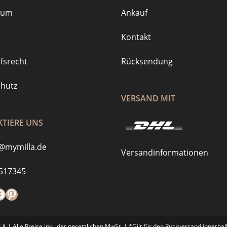
sum
Ankauf
Kontakt
fsrecht
Rücksendung
hutz
VERSAND MIT
TIERE UNS
@mymilla.de
Versandinformationen
517345
m
://www.tiktok.com/@mymilla.de
acebook
Pinterest
 | Alle Preise inkl. der gesetzlichen MwSt. | *Gilt für den Rückversand innerha