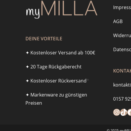
Impres
AGB
Widerru
DEINE VORTEILE
Datensc
✦ Kostenloser Versand ab 100€
✦ 20 Tage Rückgaberecht
KONTAK
✦ Kostenloser Rückversand
*
kontakt
✦ Markenware zu günstigen
0157 92
Preisen
Instagra
https
F
© 2025 myMILLA