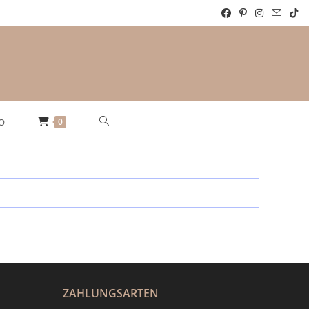
Website-
0
O
Suche
umschalten
ZAHLUNGSARTEN